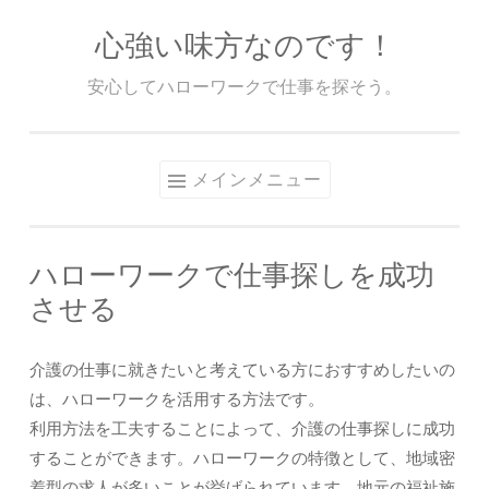
心強い味方なのです！
コ
ン
安心してハローワークで仕事を探そう。
テ
ン
ツ
メインメニュー
へ
ス
キ
ハローワークで仕事探しを成功
ッ
させる
プ
介護の仕事に就きたいと考えている方におすすめしたいの
は、ハローワークを活用する方法です。
利用方法を工夫することによって、介護の仕事探しに成功
することができます。ハローワークの特徴として、地域密
着型の求人が多いことが挙げられています。地元の福祉施